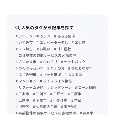
人気のタグから記事を探す
# アイランドキッチン
# あきる野市
# いすみ市
# エレベーター無し
# エレ無
# エレ無し
# お祓い
# ゴミ屋敷
# ゴミ屋敷の買取サービスお客様の声
# さいたま市
# シロアリ
# セットバック
# つくばみらい市
# ハチの巣
# ひたちなか市
# ふじみ野市
# ペット糞尿
# ボロボロ
# マンション
# ライフライン損傷
# リフォーム必須
# レッドゾーン
# ローン特約
# 三条市
# 三浦市
# 三郷市
# 三鷹市
# 上尾市
# 下妻市
# 不整形地
# 中区
# 中野区
# 久慈郡大子町
# 事故物件
# 事故物件の買取サービスお客様の声
# 井戸水