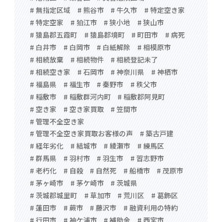
# 無指定区域
# 熊谷市
# 牛久市
# 特定空き家
# 特定空家
# 狛江市
# 狭小地
# 狭山市
# 猿島郡五霞町
# 猿島郡境町
# 町田市
# 病死
# 白井市
# 白岡市
# 白紙解除
# 相模原市
# 相続放棄
# 相続物件
# 相続登記未了
# 相続空き家
# 石岡市
# 神奈川県
# 神栖市
# 福島県
# 福生市
# 秦野市
# 秩父市
# 稲敷市
# 稲敷群河内町
# 稲敷郡阿見町
# 空き家
# 空き家買取
# 笠間市
# 管理不全空き家
# 管理不全空き家買取お客様の声
# 築古戸建
# 経年劣化
# 結城市
# 綾瀬市
# 練馬区
# 群馬県
# 羽村市
# 羽生市
# 習志野市
# 老朽化
# 自殺
# 自然死
# 船橋市
# 茂原市
# 茅ヶ崎市
# 茅ケ崎市
# 茨城県
# 茨城郡城里町
# 草加市
# 荒川区
# 葛飾区
# 蓮田市
# 蕨市
# 藤沢市
# 融資利用の特約
# 行田市
# 袖ケ浦市
# 補助金
# 西宮市