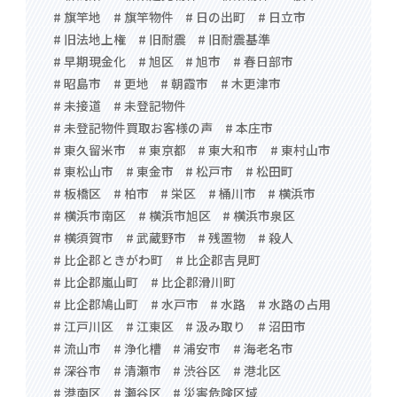
# 旗竿地
# 旗竿物件
# 日の出町
# 日立市
# 旧法地上権
# 旧耐震
# 旧耐震基準
# 早期現金化
# 旭区
# 旭市
# 春日部市
# 昭島市
# 更地
# 朝霞市
# 木更津市
# 未接道
# 未登記物件
# 未登記物件買取お客様の声
# 本庄市
# 東久留米市
# 東京都
# 東大和市
# 東村山市
# 東松山市
# 東金市
# 松戸市
# 松田町
# 板橋区
# 柏市
# 栄区
# 桶川市
# 横浜市
# 横浜市南区
# 横浜市旭区
# 横浜市泉区
# 横須賀市
# 武蔵野市
# 残置物
# 殺人
# 比企郡ときがわ町
# 比企郡吉見町
# 比企郡嵐山町
# 比企郡滑川町
# 比企郡鳩山町
# 水戸市
# 水路
# 水路の占用
# 江戸川区
# 江東区
# 汲み取り
# 沼田市
# 流山市
# 浄化槽
# 浦安市
# 海老名市
# 深谷市
# 清瀬市
# 渋谷区
# 港北区
# 港南区
# 瀬谷区
# 災害危険区域