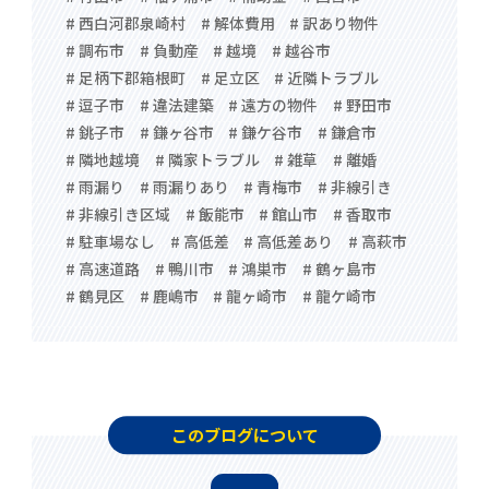
# 西白河郡泉崎村
# 解体費用
# 訳あり物件
# 調布市
# 負動産
# 越境
# 越谷市
# 足柄下郡箱根町
# 足立区
# 近隣トラブル
# 逗子市
# 違法建築
# 遠方の物件
# 野田市
# 銚子市
# 鎌ヶ谷市
# 鎌ケ谷市
# 鎌倉市
# 隣地越境
# 隣家トラブル
# 雑草
# 離婚
# 雨漏り
# 雨漏りあり
# 青梅市
# 非線引き
# 非線引き区域
# 飯能市
# 館山市
# 香取市
# 駐車場なし
# 高低差
# 高低差あり
# 高萩市
# 高速道路
# 鴨川市
# 鴻巣市
# 鶴ヶ島市
# 鶴見区
# 鹿嶋市
# 龍ヶ崎市
# 龍ケ崎市
このブログについて