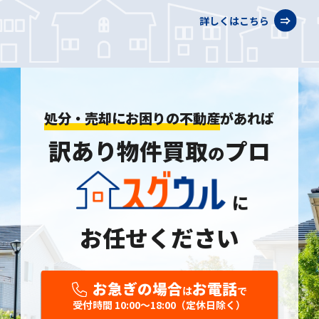
詳しくはこちら
処分・売却にお困りの不動産
があれば
訳あり物件買取
プロ
の
に
お任せください
お急ぎの場合
お電話
は
で
受付時間 10:00〜18:00（定休日除く）