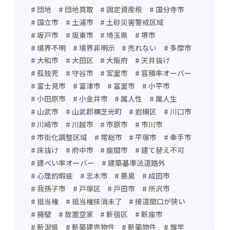
# 団地
# 団地買取
# 固定資産税
# 国分寺市
# 国立市
# 土浦市
# 土砂災害警戒区域
# 坂戸市
# 坂東市
# 埼玉県
# 堺市
# 境界不明
# 境界非明示
# 売れない
# 多摩市
# 大和市
# 大田区
# 大阪府
# 天井抜け
# 孤独死
# 守谷市
# 宮里市
# 容積率オーバー
# 富士見市
# 富津市
# 富里市
# 小平市
# 小田原市
# 小金井市
# 属人性
# 属人生
# 山武市
# 山武郡横芝光町
# 岩槻区
# 川口市
# 川崎市
# 川越市
# 市原市
# 市川市
# 市街化調整区域
# 常総市
# 平塚市
# 幸手市
# 床抜け
# 府中市
# 座間市
# 建て替え不可
# 建ぺい率オーバー
# 建築基準法道路外
# 心理的瑕疵
# 志木市
# 悪臭
# 成田市
# 我孫子市
# 戸塚区
# 戸田市
# 所沢市
# 抵当権
# 抵当権抹消未了
# 接道間口が狭い
# 擁壁
# 放置空家
# 新宿区
# 新座市
# 新潟県
# 新築建売物件
# 新築物件
# 旗竿