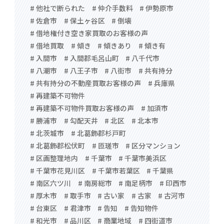
# 他社で断られた
# 仲介手数料
# 伊勢原市
# 佐倉市
# 保土ヶ谷区
# 倒壊
# 借地権付き空き家買取のお客様の声
# 借地買取
# 傾き
# 傾きあり
# 傾き有
# 入間市
# 入間郡毛呂山町
# 八千代市
# 八潮市
# 八王子市
# 八街市
# 共有持分
# 共有持分の不動産買取お客様の声
# 兵庫県
# 再建築不可物件
# 再建築不可物件買取お客様の声
# 加須市
# 勝浦市
# 勾配天井
# 北区
# 北本市
# 北茨城市
# 北葛飾郡杉戸町
# 北葛飾郡松伏町
# 匝瑳市
# 区分マンション
# 区画整理地内
# 千葉市
# 千葉市美浜区
# 千葉市花見川区
# 千葉市若葉区
# 千葉県
# 南区六ツ川
# 南房総市
# 南足柄市
# 印西市
# 厚木市
# 取手市
# 古い家
# 古家
# 古河市
# 台東区
# 君津市
# 告知
# 告知物件
# 和光市
# 品川区
# 商業地域
# 四街道市